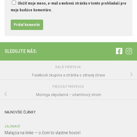
Uložiť moje meno, e-mail a webovú stránku v tomto prehliadači pre
moje budúce komentáre.
Alternative:
SLEDUJTE NÁS:
ĎALŠÍ PRÍSPEVOK
Facebook skupina a stránka o zdravej strave
PREDOŠLÝ PRÍSPEVOK
Moringa olejodarná – vitamínový strom
NAJNOVŠIE ČLÁNKY
ZAJÍMAVÉ
Malajzia na linke — o čom to vlastne hovorí