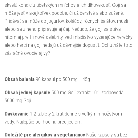
skvelú kondíciu tibetských mníchov a ich dlhovekosť. Goji sa
môže jesť v akejkoľvek podobe, či už čerstvé alebo sušené.
Pridávať sa môže do jogurtov, koláčov, rôznych šalátov, müsli
alebo sa z neho pripravuje aj čaj. Nečudo, že goji sa stáva
hitom aj pre filmové celebrity, veď mladistvo vyzerajúce herečky
alebo herci na goji nedajú už dávnejšie dopustiť. Ochutnáte toto
zázračné ovocie aj vy?
Obsah balenia
90 kapsúl po 500 mg = 45g
Obsah jednej kapsule
500 mg Goji extrakt 10:1 zodpovedá
5000 mg Goji
Dávkovanie
1-2 tablety 2 krát denne s veľkým množstvom
vody. Najlepšie pol hodinu pred jedlom.
Dôležité pre alergikov a vegetariánov
Naše kapsuly sú bez