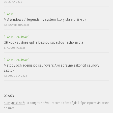
26. JÚNA 2026
ČLÁNKY
MS Windows 7: legendárny systém, ktorý stále drží krok
12. NOVEMBRA 2025
ČLÁNKY
/
ZAJÍMAVÉ
QR kódy sú dnes úplne bežnou súčasťou nášho života
6. AUGUSTA 2025
ČLÁNKY
/
ZAJÍMAVÉ
Metódy ochladenia po saunovaní: Ako správne zakončiť saunový
zážitok
12. AUGUSTA 2024
ODKAZY
Kuchynské nože
- s ostrými nožmi Tescoma vám pôjde krájanie potravín pekne
od ruky.