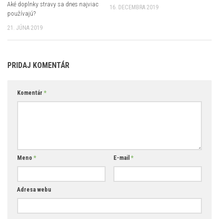
Aké doplnky stravy sa dnes najviac
16. DECEMBRA 2019
používajú?
21. JÚNA 2019
PRIDAJ KOMENTÁR
Komentár
*
Meno
*
E-mail
*
Adresa webu