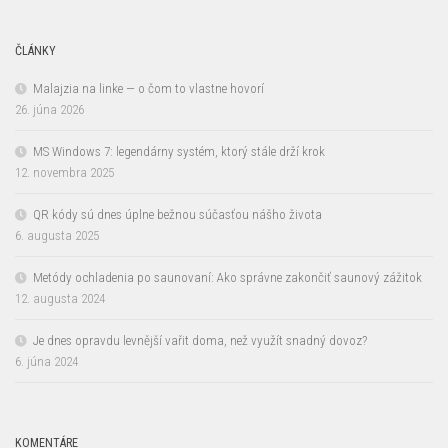
ČLÁNKY
Malajzia na linke — o čom to vlastne hovorí
26. júna 2026
MS Windows 7: legendárny systém, ktorý stále drží krok
12. novembra 2025
QR kódy sú dnes úplne bežnou súčasťou nášho života
6. augusta 2025
Metódy ochladenia po saunovaní: Ako správne zakončiť saunový zážitok
12. augusta 2024
Je dnes opravdu levnější vařit doma, než využít snadný dovoz?
6. júna 2024
KOMENTÁRE