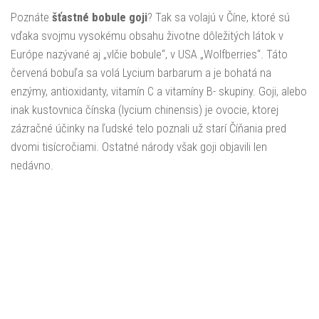
Poznáte
šťastné bobule goji
? Tak sa volajú v Číne, ktoré sú
vďaka svojmu vysokému obsahu životne dôležitých látok v
Európe nazývané aj „vlčie bobule“, v USA „Wolfberries“. Táto
červená bobuľa sa volá Lycium barbarum a je bohatá na
enzýmy, antioxidanty, vitamín C a vitamíny B- skupiny. Goji, alebo
inak kustovnica čínska (lycium chinensis) je ovocie, ktorej
zázračné účinky na ľudské telo poznali už starí Číňania pred
dvomi tisícročiami. Ostatné národy však goji objavili len
nedávno.