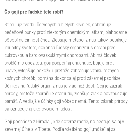
Čo goji pre ľudské telo robí?
Stimuluje tvorbu červených a bielych krviniek, ochraňuje
pečeňové bunky proti niektorým chemickým látkam, blahodarne
pôsobí na činnosť čriev. Zlepšuje metabolizmus tukov, posilňuje
imunitný systém, dokonca ľudský organizmus chráni pred
cukrovkou a kardiovaskulárnymi chorobami. Ak má človek
problém s obezitou, goji podporí aj chudnutie, bojuje proti
únave, vylepšuje pokožku, pretože zabraňuje vzniku rôznych
kožných chorôb, pomáha dokonca aj proti zákernej psoriáze.
Účinkov na ľudský organizmus je viac než dosť. Goji je zázrak
prírody, pretože zabraňuje starnutiu, zlepšuje zrak a povzbudzuje
pamäť. A vedľajšie účinky goji vôbec nemá. Tento zázrak prírody
sa označuje aj ako ovocie mladosti.
Goji pochádza z Himalájí, kde doteraz rastie, no pestuje sa aj v
severnej Číne a v Tibete. Podľa všetkého goji „môže“ aj za