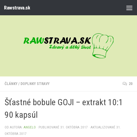
Rawstrava.sk
Preskočiť na obsah
ČLÁNKY
/
DOPLNKY STRAVY
20
Šťastné bobule GOJI – extrakt 10:1
90 kapsúl
OD AUTORA:
ANGELO
· PUBLIKOVANÉ
31. OKTÓBRA 2017
· AKTUALIZOVANÉ
31.
OKTÓBRA 2017