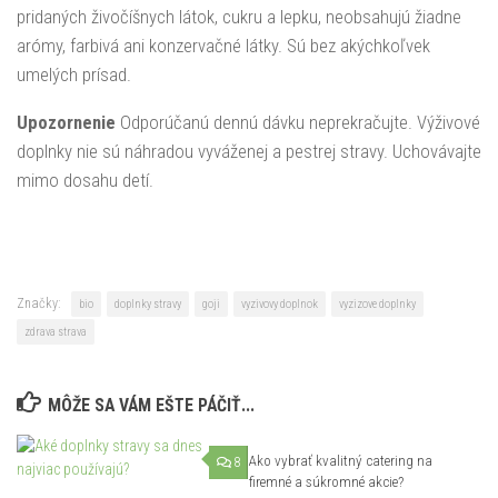
pridaných živočíšnych látok, cukru a lepku, neobsahujú žiadne
arómy, farbivá ani konzervačné látky. Sú bez akýchkoľvek
umelých prísad.
Upozornenie
Odporúčanú dennú dávku neprekračujte. Výživové
doplnky nie sú náhradou vyváženej a pestrej stravy. Uchovávajte
mimo dosahu detí.
Značky:
bio
doplnky stravy
goji
vyzivovy doplnok
vyzizove doplnky
zdrava strava
MÔŽE SA VÁM EŠTE PÁČIŤ...
Ako vybrať kvalitný catering na
8
52
firemné a súkromné akcie?