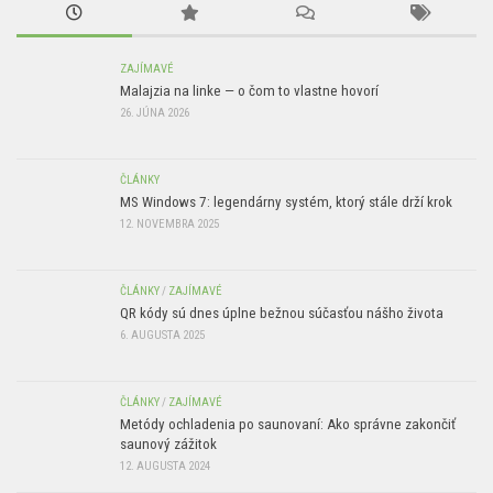
ZAJÍMAVÉ
Malajzia na linke — o čom to vlastne hovorí
26. JÚNA 2026
ČLÁNKY
MS Windows 7: legendárny systém, ktorý stále drží krok
12. NOVEMBRA 2025
ČLÁNKY
/
ZAJÍMAVÉ
QR kódy sú dnes úplne bežnou súčasťou nášho života
6. AUGUSTA 2025
ČLÁNKY
/
ZAJÍMAVÉ
Metódy ochladenia po saunovaní: Ako správne zakončiť
saunový zážitok
12. AUGUSTA 2024