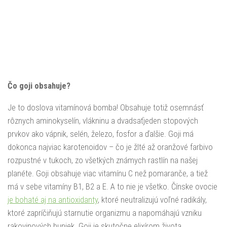
Čo goji obsahuje?
Je to doslova vitamínová bomba! Obsahuje totiž osemnásť
rôznych aminokyselín, vlákninu a dvadsaťjeden stopových
prvkov ako vápnik, selén, železo, fosfor a ďalšie. Goji má
dokonca najviac karotenoidov – čo je žlté až oranžové farbivo
rozpustné v tukoch, zo všetkých známych rastlín na našej
planéte. Goji obsahuje viac vitamínu C než pomaranče, a tiež
má v sebe vitamíny B1, B2 a E. A to nie je všetko. Čínske ovocie
je bohaté aj na antioxidanty
, ktoré neutralizujú voľné radikály,
ktoré zapríčiňujú starnutie organizmu a napomáhajú vzniku
rakovinových buniek. Goji je skutočne elixírom života.