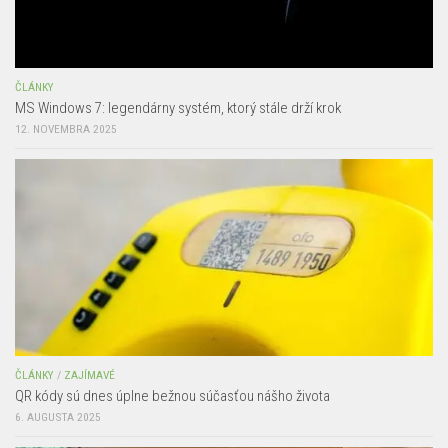
ČLÁNKY
MS Windows 7: legendárny systém, ktorý stále drží krok
12. NOVEMBRA 2025
ČLÁNKY
/
ZAJÍMAVÉ
QR kódy sú dnes úplne bežnou súčasťou nášho života
6. AUGUSTA 2025