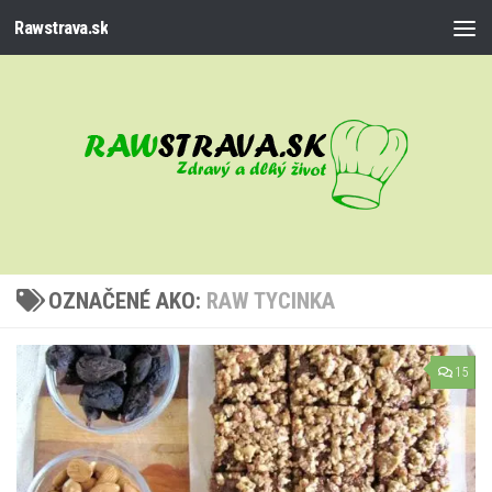
Rawstrava.sk
Preskočiť na obsah
OZNAČENÉ AKO:
RAW TYCINKA
15