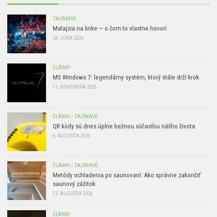
ZAJÍMAVÉ
Malajzia na linke — o čom to vlastne hovorí
26. JÚNA 2026
ČLÁNKY
MS Windows 7: legendárny systém, ktorý stále drží krok
12. NOVEMBRA 2025
ČLÁNKY
/
ZAJÍMAVÉ
QR kódy sú dnes úplne bežnou súčasťou nášho života
6. AUGUSTA 2025
ČLÁNKY
/
ZAJÍMAVÉ
Metódy ochladenia po saunovaní: Ako správne zakončiť
saunový zážitok
12. AUGUSTA 2024
ČLÁNKY