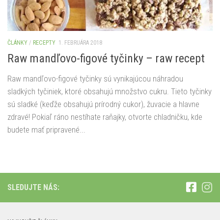
ČLÁNKY
/
RECEPTY
1. FEBRUÁRA 2018
Raw mandľovo-figové tyčinky – raw recept
Raw mandľovo-figové tyčinky sú vynikajúcou náhradou
sladkých tyčiniek, ktoré obsahujú množstvo cukru. Tieto tyčinky
sú sladké (keďže obsahujú prírodný cukor), žuvacie a hlavne
zdravé! Pokiaľ ráno nestíhate raňajky, otvorte chladničku, kde
budete mať pripravené...
SLEDUJTE NÁS: