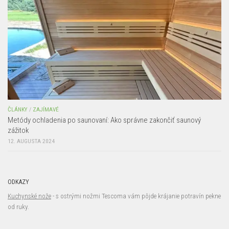
ČLÁNKY
/
ZAJÍMAVÉ
Metódy ochladenia po saunovaní: Ako správne zakončiť saunový
zážitok
12. AUGUSTA 2024
ODKAZY
Kuchynské nože
- s ostrými nožmi Tescoma vám pôjde krájanie potravín pekne
od ruky.