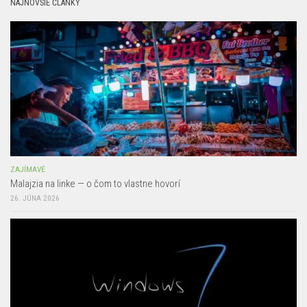
NAJNOVŠIE ČLÁNKY
ZAJÍMAVÉ
Malajzia na linke — o čom to vlastne hovorí
26. JÚNA 2026