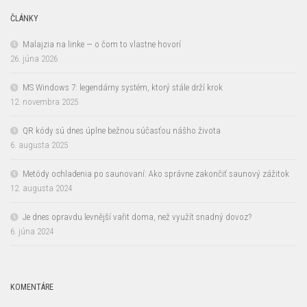
ČLÁNKY
Malajzia na linke — o čom to vlastne hovorí
26. júna 2026
MS Windows 7: legendárny systém, ktorý stále drží krok
12. novembra 2025
QR kódy sú dnes úplne bežnou súčasťou nášho života
6. augusta 2025
Metódy ochladenia po saunovaní: Ako správne zakončiť saunový zážitok
12. augusta 2024
Je dnes opravdu levnější vařit doma, než využít snadný dovoz?
6. júna 2024
KOMENTÁRE