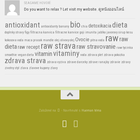
SEAGAME HOVORÍ:
Do you want to relax ? Let visit my website. ดูหนังออนไลน์
bio
antioxidant
dieta
detoxikacia
antioxidanty
banany
chia
doplnky stravy
figy
filtracna kanvica
filtracne kanvice
goji
imunita
jablko
javorovy sirup
kesu
raw
raw
Ovocie
kokosova voda
maca prasok
mandle
olej
olivovy olej
pitna voda
raw strava
dieta
raw stravovanie
raw recept
raw tycinka
vitaminy
vitamin
smoothie
vegan dieta
voda
zdrava plet
zdrava pokozka
zdrava strava
zdrava vyziva
zdrave darceky
zdrave ranajky
zdravie
zdravy
zivotny styl
zlava
zlavove kupony
zlavy
Založené na
- Navrhnuté s
Hueman téma