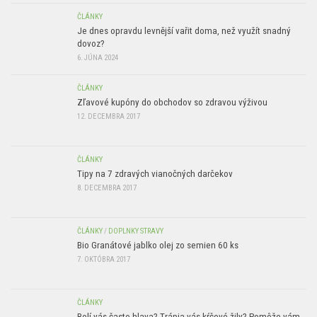
ČLÁNKY
Je dnes opravdu levnější vařit doma, než využít snadný
dovoz?
6. JÚNA 2024
ČLÁNKY
Zľavové kupóny do obchodov so zdravou výživou
12. DECEMBRA 2017
ČLÁNKY
Tipy na 7 zdravých vianočných darčekov
8. DECEMBRA 2017
ČLÁNKY
/
DOPLNKY STRAVY
Bio Granátové jablko olej zo semien 60 ks
7. OKTÓBRA 2017
ČLÁNKY
Bolí vás často hlava? Trápia vás kŕčové žily? Pomôže vám