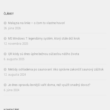
ČLÁNKY
Malajzia na linke — o čom to vlastne hovorí
26. júna 2026
MS Windows 7: legendárny systém, ktorý stále drží krok
12. novembra 2025
QR kódy sú dnes úplne bežnou súčasťou nášho života
6. augusta 2025
Metódy ochladenia po saunovaní: Ako správne zakončiť saunový zážitok
12. augusta 2024
Je dnes opravdu levnější vařit doma, než využít snadný dovoz?
6. júna 2024
KOMENTÁRE