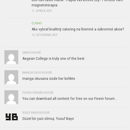
magnetoterapia
11. APRÍLA 2019
ČLÁNKY
Ako vybrať kvalitný catering na firemné a súkromné akcie?
16. DECEMBRA 2019
SAKIS HOVORÍ:
Aegean College is truly one of the best
MANGA OKUS HOVORÍ:
manga okusana sizde her birlikte
FIVEM FORUMS HOVORÍ:
You can download all content for free on our Fivem forum...
YUSUF BAYIR HOVORÍ:
Güzel bir yazı olmuş. Yusuf Bayır