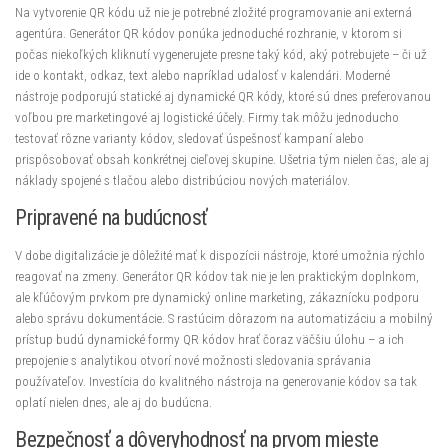
Na vytvorenie QR kódu už nie je potrebné zložité programovanie ani externá
agentúra. Generátor QR kódov ponúka jednoduché rozhranie, v ktorom si
počas niekoľkých kliknutí vygenerujete presne taký kód, aký potrebujete – či už
ide o kontakt, odkaz, text alebo napríklad udalosť v kalendári. Moderné
nástroje podporujú statické aj dynamické QR kódy, ktoré sú dnes preferovanou
voľbou pre marketingové aj logistické účely. Firmy tak môžu jednoducho
testovať rôzne varianty kódov, sledovať úspešnosť kampaní alebo
prispôsobovať obsah konkrétnej cieľovej skupine. Ušetria tým nielen čas, ale aj
náklady spojené s tlačou alebo distribúciou nových materiálov.
Pripravené na budúcnosť
V dobe digitalizácie je dôležité mať k dispozícii nástroje, ktoré umožnia rýchlo
reagovať na zmeny. Generátor QR kódov tak nie je len praktickým doplnkom,
ale kľúčovým prvkom pre dynamický online marketing, zákaznícku podporu
alebo správu dokumentácie. S rastúcim dôrazom na automatizáciu a mobilný
prístup budú dynamické formy QR kódov hrať čoraz väčšiu úlohu – a ich
prepojenie s analytikou otvorí nové možnosti sledovania správania
používateľov. Investícia do kvalitného nástroja na generovanie kódov sa tak
oplatí nielen dnes, ale aj do budúcna.
Bezpečnosť a dôveryhodnosť na prvom mieste