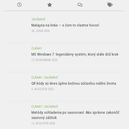
ZAJÍMAVÉ
Malajzia na linke — o čom to vlastne hovorí
26. JÚNA 2026
ČLÁNKY
MS Windows 7: legendárny systém, ktorý stále drží krok
12. NOVEMBRA 2025
ČLÁNKY
/
ZAJÍMAVÉ
QR kódy sú dnes úplne bežnou súčasťou nášho života
6. AUGUSTA 2025
ČLÁNKY
/
ZAJÍMAVÉ
Metódy ochladenia po saunovaní: Ako správne zakončiť
saunový zážitok
12. AUGUSTA 2024