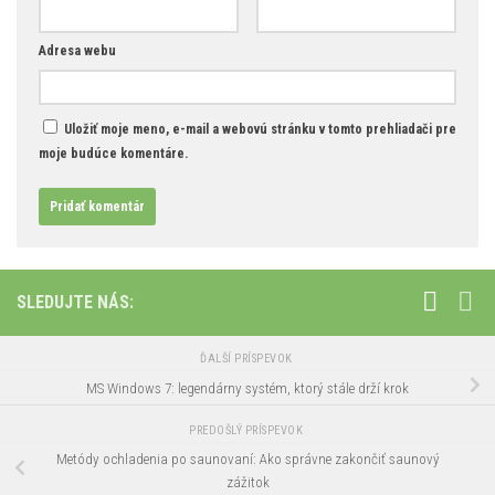
Adresa webu
Uložiť moje meno, e-mail a webovú stránku v tomto prehliadači pre
moje budúce komentáre.
SLEDUJTE NÁS:
ĎALŠÍ PRÍSPEVOK
MS Windows 7: legendárny systém, ktorý stále drží krok
PREDOŠLÝ PRÍSPEVOK
Metódy ochladenia po saunovaní: Ako správne zakončiť saunový
zážitok