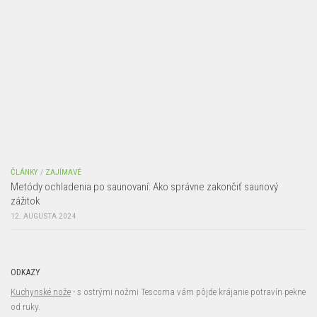
ČLÁNKY
/
ZAJÍMAVÉ
Metódy ochladenia po saunovaní: Ako správne zakončiť saunový
zážitok
12. AUGUSTA 2024
ODKAZY
Kuchynské nože
- s ostrými nožmi Tescoma vám pôjde krájanie potravín pekne
od ruky.