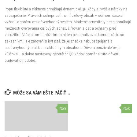
Popri flexibilite a efektivite prinášajú dynamické QR kódy aj vyššie nároky na
zabezpečenie. Práve ich schopnosť meniť cieľový obsah v reálnom čase si
vyžaduje správu cez dôveryhodný systém. Moderné generátory preto ponúkajú
možnosti overovania cieľových adries, šifrovania dát a ochrany pred
zneužitím. Vďaka tomu môže firma nielen personalizovať komunikáciu so
zákazníkmi, ale zároveň si byť istá, že jej značka nebude spájaná s
nedôveryhodným alebo neaktuálnym obsahom. Dôvera používateľov je
kľúčová – a dobre nastavený generátor QR kódov pomáha túto dôveru
budovať dlhodobo.
MÔŽE SA VÁM EŠTE PÁČIŤ...
8
0