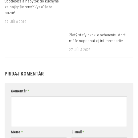
Spotrebiče a nábytok do kuchyne
za najlepšie ceny? Vyskúšajte
bazár!
27. JÚLA 2019
Zlatý stafylokok je ochorenie, ktoré
môže napadnúť aj intímne partie
27. JÚLA 2023
PRIDAJ KOMENTÁR
Komentár
*
Meno
*
E-mail
*