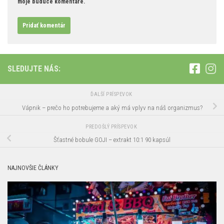
moje budúce komentáre.
Alternative:
SLEDUJTE NÁS:
ĎALŠÍ PRÍSPEVOK
Vápnik – prečo ho potrebujeme a aký má vplyv na náš organizmus?
PREDOŠLÝ PRÍSPEVOK
Šťastné bobule GOJI – extrakt 10:1 90 kapsúl
NAJNOVŠIE ČLÁNKY