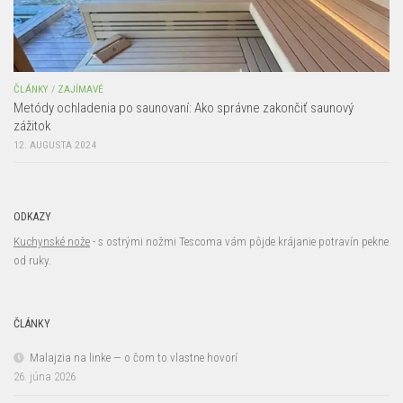
ČLÁNKY
/
ZAJÍMAVÉ
Metódy ochladenia po saunovaní: Ako správne zakončiť saunový
zážitok
12. AUGUSTA 2024
ODKAZY
Kuchynské nože
- s ostrými nožmi Tescoma vám pôjde krájanie potravín pekne
od ruky.
ČLÁNKY
Malajzia na linke — o čom to vlastne hovorí
26. júna 2026