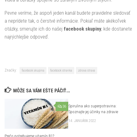
Pevne veríme, že aspoň jeden kanál budete pravidelne sledovať
a neprídete tak, o čerstvé informácie. Pokiaľ máte akékoľvek
otázky, smerujte ich do našej
facebook skupiny
, kde dostanete
najrýchlejšie odpoveď.
Značky:
facebook skupina
facebook stranka
zdrava strava
MÔŽE SA VÁM EŠTE PÁČIŤ...
Spirulina ako superpotravina:
36
0
Spoznajte jej účinky na zdravie
14. JANUÁRA 2022
Prečo potrebujeme vitamín B1?