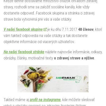
Keďže denne dostávame množstvo otázok ohľadom zdravej
stravy, rozhodli sme sa založiť sociálne kanály, kde vždy
dostanete odpoveď. Facebook skupina a stránka o zdravej
strave bola vytvorená pre vás a vaše otázky.
V našej facebook skupine
je ku dňu 7.11.2017
48 členov
, ktorí
vám taktiež odpovedia na vaše otázky a tak dostanete
objektívne informácie od viacerých užívateľov.
Na našej facebook stránke
nájdete najnovšie informácie, odkazy,
obrázky, články, motivačné texty
o zdravej strave a výžive
.
Taktiež máme aj
profil na instagrame
, kde môžete sledovať
videá a obrázky spojené so zdravým životným štýlom.