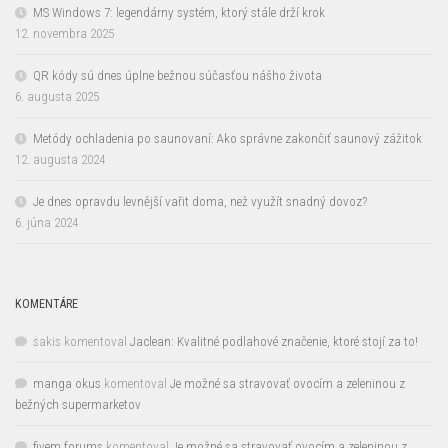
MS Windows 7: legendárny systém, ktorý stále drží krok
12. novembra 2025
QR kódy sú dnes úplne bežnou súčasťou nášho života
6. augusta 2025
Metódy ochladenia po saunovaní: Ako správne zakončiť saunový zážitok
12. augusta 2024
Je dnes opravdu levnější vařit doma, než využít snadný dovoz?
6. júna 2024
KOMENTÁRE
sakis
komentoval
Jaclean: Kvalitné podlahové značenie, ktoré stojí za to!
manga okus
komentoval
Je možné sa stravovať ovocím a zeleninou z
bežných supermarketov
fivem forums
komentoval
Je možné sa stravovať ovocím a zeleninou z