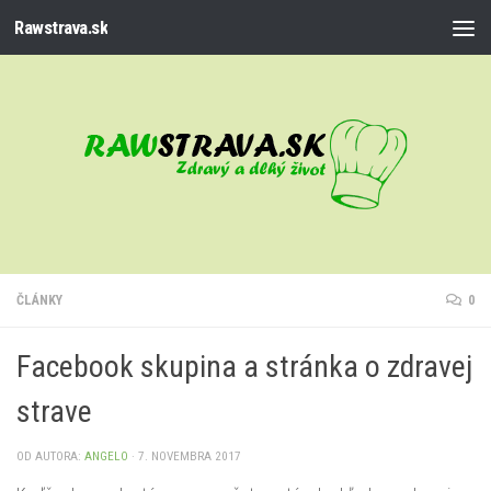
Rawstrava.sk
Preskočiť na obsah
ČLÁNKY
0
Facebook skupina a stránka o zdravej
strave
OD AUTORA:
ANGELO
·
7. NOVEMBRA 2017