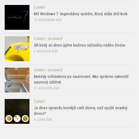
ČLÁNKY
MS Windows 7: legendárny systém, ktorý stále drží krok
12. NOVEMBRA 2025
ČLÁNKY
/
ZAJÍMAVÉ
QR kódy sú dnes úplne bežnou súčasťou nášho života
6. AUGUSTA 2025
ČLÁNKY
/
ZAJÍMAVÉ
Metódy ochladenia po saunovaní: Ako správne zakončiť
saunový zážitok
12. AUGUSTA 2024
ČLÁNKY
Je dnes opravdu levnější vařit doma, než využít snadný
dovoz?
6. JÚNA 2024