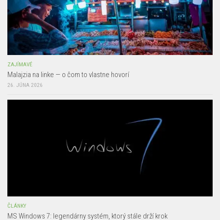
ZAJÍMAVÉ
Malajzia na linke — o čom to vlastne hovorí
26. JÚNA 2026
ČLÁNKY
MS Windows 7: legendárny systém, ktorý stále drží krok